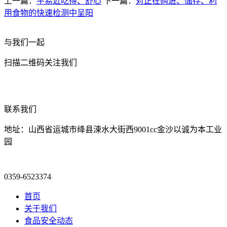
上一篇：
平易近吃得、舒心
下一篇：
对正在购进、储存、利
用食物的快速检测中呈阳
与我们一起
扫描二维码关注我们
联系我们
地址：山西省运城市绛县涑水大街西9001cc金沙以诚为本工业
园
0359-6523374
首页
关于我们
食品安全动态