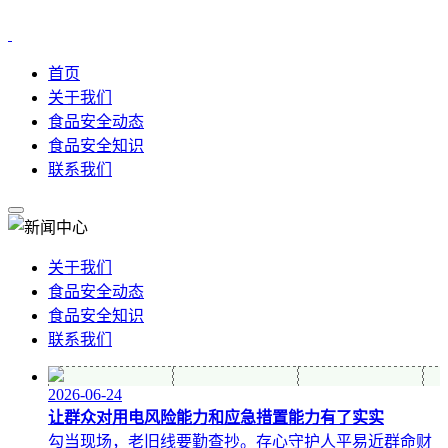
首页
关于我们
食品安全动态
食品安全知识
联系我们
关于我们
食品安全动态
食品安全知识
联系我们
2026-06-24
让群众对用电风险能力和应急措置能力有了实实
勾当现场，老旧线要勤查抄。存心守护人平易近群命财