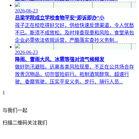
2026-06-23
吕梁学院成立学校食物平安“即诉即办”小
孩子正在校吃得好欠好，供给快速反馈渠道，令人忧愁
不已。斯须不成放松。及时排查现患和风险，食堂承包
企业必需依法依规运营，严酷落实查抄义务制...
2026-06-23
降雨、雷雨大风、冰雹等强对流气候频发
做好防汛避险。远离各类风险现患，不正在公共场合存
放贵沉物品，切勿冒险前行。抵制酒驾醉驾、超速行
驶、委靡驾驶，压实平安义务。步行、骑行人员...
1
与我们一起
扫描二维码关注我们