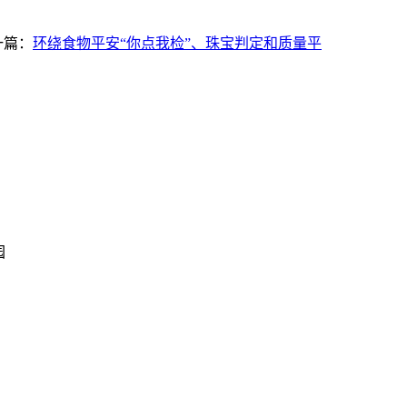
一篇：
环绕食物平安“你点我检”、珠宝判定和质量平
园