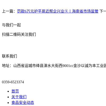
上一篇：
罚款6万元护平易近帮企兴业⑤丨海南省市场监管
下
与我们一起
扫描二维码关注我们
联系我们
地址：山西省运城市绛县涑水大街西9001cc金沙以诚为本工业
0359-6523374
首页
关于我们
食品安全动态