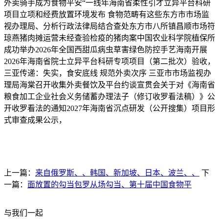
外卖骑手成为食物平安“一线年海南省柔性引才立异平台科研
项目立项和经费放置环境发布 食物范畴有这些东方市市场监
视办理局、分析行政法律局结合查处东方市八所镇昌顺市场符
琼燕猪肉摊运营未经查验检疫的猪肉案中国农业科学院植保所
成功举办2026年全国西甜瓜病虫草害绿色防控手艺海南开展
2026年海南省院士立异平台科研专项项目（第二批次）验收，
三亚传递：失实，食安底线 规范外卖次序 三亚市市场监视办
理局海棠召开收集外卖餐饮及平台约谈宣贯会关于对《海南省
粮食加工企业社会义务储蓄办理法子（修订收罗看法稿）》公
开收罗看法的通知2027年海南省沉点研发（公开搜集）项目形
式审查成果公示，
上一篇：
来自俄罗斯、、韩国、新加坡、日本、波兰、、
下
一篇：
面放置的勾当包罗从场勾当、第十届中国食物平
与我们一起