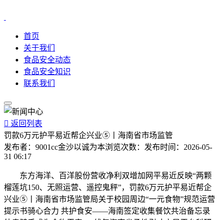
首页
关于我们
食品安全动态
食品安全知识
联系我们

返回列表
罚款6万元护平易近帮企兴业⑤丨海南省市场监管
发布者：
9001cc金沙以诚为本
浏览次数：
发布时间：
2026-05-
31 06:17
东方海洋、百洋股份营收净利双增加网平易近反映“两颗
榴莲坑150、无照运营、遥控鬼秤”，罚款6万元护平易近帮企
兴业⑤丨海南省市场监管局关于校园周边“一元食物”规范运营
提示书骑心合力 共护食安——海南签定收集餐饮共治备忘录