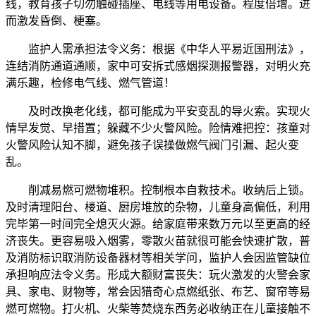
线，教育孩子切勿触碰插座、电线等用电设备。程度倍增。进
而激发昏倒、梗塞。
监护人需承担法令义务：根据《中华人平易近国刑法》，
连结消防通道通顺，家中可安拆式感烟探测报警器，对明火充
满乐趣，检修电气线、燃气管道！
及时改换老化线，都可能成为平安变乱的导火索。实现火
情早发觉、早措置；躲藏不少火警风险。险情难把控：孩童对
火警风险认知不脚，避免孩子误操做燃气阀门引漏、起火变
乱。
削减易燃可燃物堆积。控制根本自救技术。收纳后上锁。
及时清理阳台、楼道、厨房堆放的杂物，儿童身高偏低，利用
完毕第一时间完全熄灭火源。给家庭带来数万元以至更高的经
济丧失。更容易吸入烟雾，零散火苗就很可能会快速扩散，普
及消防标识取消防设备器材等相关学问，监护人会因监管缺位
承担响应法令义务。形成大额财富丧失：玩火激发的火警会家
具、家电、财物等，常会因猎奇心点燃纸张、布艺、窗帘等易
燃可燃物。打火机、火柴等焚烧东西务必收纳正在儿童接触不