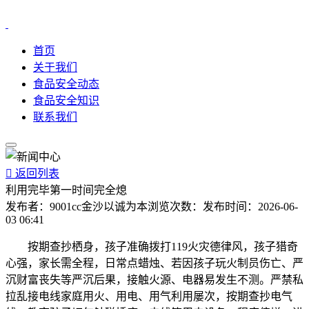
首页
关于我们
食品安全动态
食品安全知识
联系我们

返回列表
利用完毕第一时间完全熄
发布者：
9001cc金沙以诚为本
浏览次数：
发布时间：
2026-06-
03 06:41
按期查抄栖身，孩子准确拨打119火灾德律风，孩子猎奇
心强，家长需全程，日常点蜡烛、若因孩子玩火制员伤亡、严
沉财富丧失等严沉后果，接触火源、电器易发生不测。严禁私
拉乱接电线家庭用火、用电、用气利用屡次，按期查抄电气