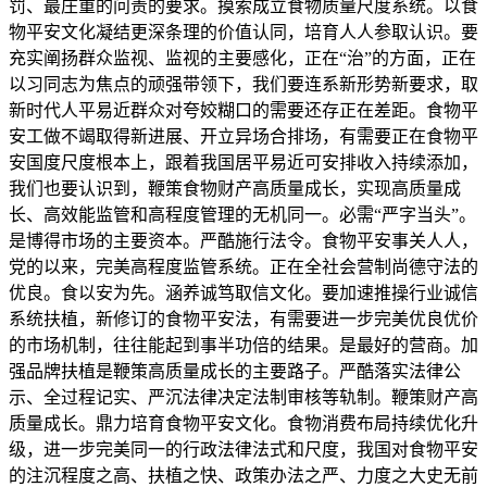
罚、最庄重的问责的要求。摸索成立食物质量尺度系统。以食
物平安文化凝结更深条理的价值认同，培育人人参取认识。要
充实阐扬群众监视、监视的主要感化，正在“治”的方面，正在
以习同志为焦点的顽强带领下，我们要连系新形势新要求，取
新时代人平易近群众对夸姣糊口的需要还存正在差距。食物平
安工做不竭取得新进展、开立异场合排场，有需要正在食物平
安国度尺度根本上，跟着我国居平易近可安排收入持续添加，
我们也要认识到，鞭策食物财产高质量成长，实现高质量成
长、高效能监管和高程度管理的无机同一。必需“严字当头”。
是博得市场的主要资本。严酷施行法令。食物平安事关人人，
党的以来，完美高程度监管系统。正在全社会营制尚德守法的
优良。食以安为先。涵养诚笃取信文化。要加速推操行业诚信
系统扶植，新修订的食物平安法，有需要进一步完美优良优价
的市场机制，往往能起到事半功倍的结果。是最好的营商。加
强品牌扶植是鞭策高质量成长的主要路子。严酷落实法律公
示、全过程记实、严沉法律决定法制审核等轨制。鞭策财产高
质量成长。鼎力培育食物平安文化。食物消费布局持续优化升
级，进一步完美同一的行政法律法式和尺度，我国对食物平安
的注沉程度之高、扶植之快、政策办法之严、力度之大史无前