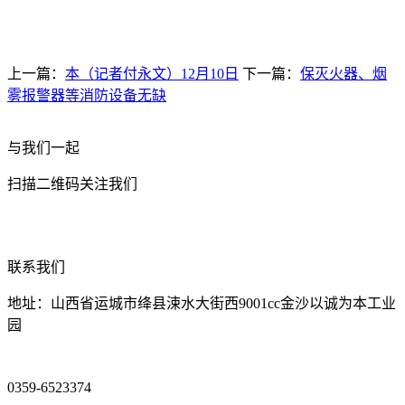
上一篇：
本（记者付永文）12月10日
下一篇：
保灭火器、烟
雾报警器等消防设备无缺
与我们一起
扫描二维码关注我们
联系我们
地址：山西省运城市绛县涑水大街西9001cc金沙以诚为本工业
园
0359-6523374