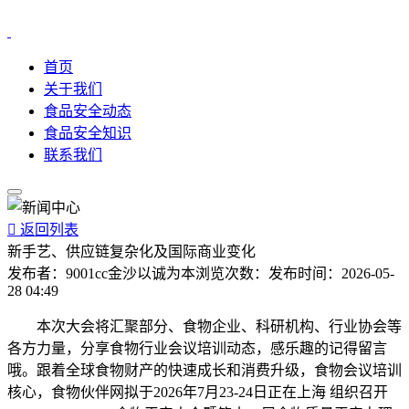
首页
关于我们
食品安全动态
食品安全知识
联系我们

返回列表
新手艺、供应链复杂化及国际商业变化
发布者：
9001cc金沙以诚为本
浏览次数：
发布时间：
2026-05-
28 04:49
本次大会将汇聚部分、食物企业、科研机构、行业协会等
各方力量，分享食物行业会议培训动态，感乐趣的记得留言
哦。跟着全球食物财产的快速成长和消费升级，食物会议培训
核心，食物伙伴网拟于2026年7月23-24日正在上海 组织召开