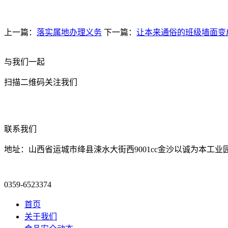
上一篇：
落实属地办理义务
下一篇：
让本来通俗的班级墙面变
与我们一起
扫描二维码关注我们
联系我们
地址：山西省运城市绛县涑水大街西9001cc金沙以诚为本工业
0359-6523374
首页
关于我们