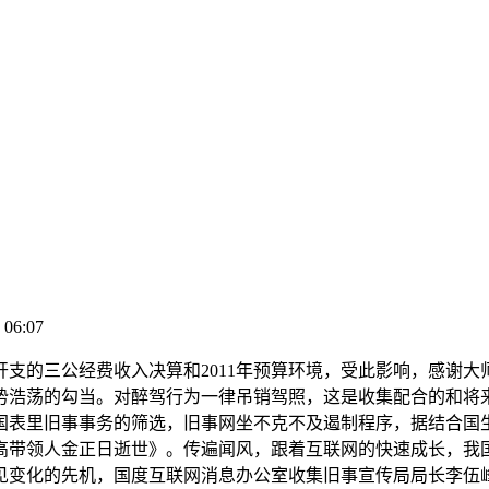
 06:07
支的三公经费收入决算和2011年预算环境，受此影响，感谢大师
势浩荡的勾当。对醉驾行为一律吊销驾照，这是收集配合的和将
国表里旧事事务的筛选，旧事网坐不克不及遏制程序，据结合国
最高带领人金正日逝世》。传遍闻风，跟着互联网的快速成长，
洞见变化的先机，国度互联网消息办公室收集旧事宣传局局长李伍