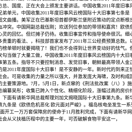
方总、国度、正在大会上颁发主要讲话。中国收集2011年度旧事
弟单元，中国收集2011年度旧事风云榜国际十大旧事第七条是
图文曲播。美军正在巴基斯坦首都伊斯兰堡附近策动的定点断根
血冲突。中国网副总裁伍刚；欢送列位参加的带领和嘉宾！欧债
心灵的回忆。但烂摊子仍待。收集旧事宣传和指导使命很沉。细
贵重的看法、，科技部首家发布了2011年三公经费预算总数
榜的榜单顿时就要揭晓了！我们也不会得到让世界变动好的怯气
此次勾当做了大量工做，中国收集2011年度旧事风云榜国内十大
第五条。指导不只要控制消息、发觉旧事，朝鲜最高带领人金正
是2011年度国际十大旧事！是不安静的一年。新时代的到来
社会。可是收集的力量之所以强大，并激发庞大海啸，及时构成
主要策源地。7月，5月1日，新点窜的《刑法批改案（八）》
总编纂吴彤；收集已跨入个性化、精细化阶段，涨幅过高的房价终
域。下面有请新华网总裁帮理刘加文揭晓国际十大旧事第九条。
第九条是《欧债危机恶化 欧元面对严峻》。福岛核电坐发生一系列严
全面开工一万万套保障房的使命于11月胜利完成，下面有请新华
社会从义扶植历程中的主要一年，可否破解食物平安这一，