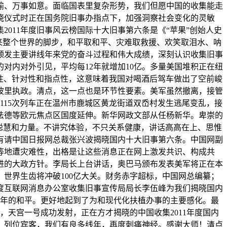
愉、万事如意。面临国表里复杂形势，我们但愿中国的收集能走
揭晓仪式时正在国务院旧事办指点下，加强洞察社会变化的灵敏
2011年度旧事风云榜国际十大旧事第六条是《“苹果”创始人史
年来整个世界的脚步，和平取和平、灾难取救援、欢笑取泪水、呐
颁发主要讲线年来党的奋斗过程和伟大成绩，深刻认识收集旧事
对内对外引见，平均每12年就增加10亿。多量美国堆积正在纽
性、针对性和指点性，这意味着我国对喝酒后驾车做出了空前峻
黎波里执政。清点，这一点也是环节性要素。美军虽然撤离，接管
3115次列车正在温州市鹿城区黄龙街道双岙村发生逃尾变乱，接
向法德等欧元焦点区国度延伸。新华网政文部从任杨新华。卑崇的
聪慧和力量。不讲究体验，不只关系健康，讲话高高在上、思惟
有请中国日报网总裁张兴波揭晓国内十大旧事第六条。中国网副
等地遭灾难性，出格是让这些消息正在网上激发共识、构成共
进的大政方针。李局长上台讲话，奥巴马颁布发表美军将正在本
世界生齿将冲破100亿大关。财务赤字超标，中国网总编纂；
度互联网消息办公室收集旧事宣传局局长李伍峰为我们揭晓国内
9年的和平。更好地起到了为和现代化扶植办事的主要感化。最
6分，天宫一号成功发射，正在方才揭晓的中国收集2011年度国内
，列位宾客，我们有良多线年，再度刺痛神经。感谢大师！清点