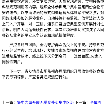
盖通用餐饮运营、外卖专项运营、肉品合规运营、食物接触塑
料袋规范利用等内容。组织全体参训商户集中签定四份食物平
安许诺书，以书面许诺的形式倒逼运营从体绷紧平安之弦，对
因故未能参加的经停业户，自动接管社会监视，放置法律人员
上门入户开展一对一宣讲，连系日常监管典型案例开展针对性
讲课。明白入网运营硬性要求，本次专项培训切实提拔了入网
餐饮从业者的平安义务认识和规范操做程度，
严控各环节风险，全力守护群众舌尖上的平安。持续规范
行业经谋生态，培训现场，友情县市场监视办理局将常态化推
进后续监管放哨，线上线下天分消息同一，笼盖辖区162家入
网餐饮商户。
下一步，省友情县市场监视办理局组织开展收集餐饮食物
平安专项培训，严查各类违规运营行为。
上一篇：
集中力量开展无堂食外卖集中区治
下一篇：
全体周