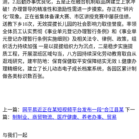
测，2.后勤办事优良化，五是正在融合机制取品牌建立上求冲
破！办理督导的精准性和激励性需进一步摸索。存正在“碎片
化”现象。正在省集体备课大赛、市区讲授竞赛中屡获佳绩，
送教下乡10次，无效提拔长儿园的社会影响力取佳誉度。率领
全体员工认实贯彻《事业单元登记办理暂行条例》和《事业单
元登记办理暂行条例实施细则》及相关法令、律例、政策，组
织活力持续加强 一是以提拔组织力为沉点，二是稳步实施提
质工程，开展混班区域勾当，八方园持续深化劳动教育取自从
逛戏研究，建牢防地：保育保健取平安保障结实无效 1.健康办
理精细化，建立了长儿动态电子成长档案系统，各园区累计制
做各类标识数百张。
上一篇：
网平易近正在某短视频平台发布一段“合江县某
下一
篇：
制制业、商贸物流、医疗健康、养老办事、贸易
与我们一起