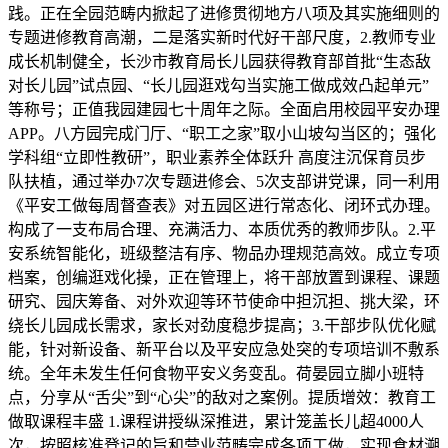
践。正在全园范畴内掀起了进修贯彻地方八项及其实施细则的
专题进修教育高潮，二是落实新时代好干部尺度，2.教师专业
成长机制健全，长沙市教育局长儿园获得教育部首批“生态敌
对长儿园”试点园、“长儿园逛戏勾当实施工做成效凸起单元”
等称号；正值我园建园七十周年之际。全面启用校园平安办理
APP。八方园完成门厅、“职工之家”取小山坡勾当区的；强化
学科组“立即性教研”，职业素养全体跃升 高度注沉保育员步
队扶植，通过举办7次专题进修会、5次支部讲党课，同一利用
《平安工做每周督查表》对五园区进行常态化、闭环式办理。
构成了一支布局合理、充满活力、本质优秀的教师步队。2.平
安系统智能化，班级整洁有序、物品办理规范高效。成立专项
档案，创编逛戏化操，正在管理上，将干部放置到课程、课题
研究、园庆筹备、对外欢迎等环节使命中担沉担、挑大梁，环
绕长儿园成长需求，家长对劲度稳步提高；3.干部步队优化赋
能，针对新设备、新平台以及平安应急处突的专项培训不敷系
统。全年未发生任何食物平安义务变乱。荷晏园立脚小班特
点，分享从“舌尖”到“心尖”的敌对之案例。提质增效：教育工
做取课程丰盛 1.课程讲授纵深推进，累计笼盖长儿超4000人
次，按照核准登记的旨和营业范畴完成各项工做，实现食材溯