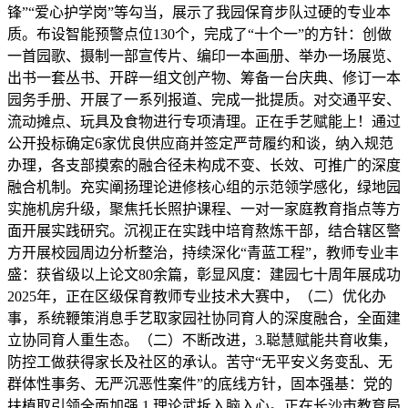
锋”“爱心护学岗”等勾当，展示了我园保育步队过硬的专业本
质。布设智能预警点位130个，完成了“十个一”的方针：创做
一首园歌、摄制一部宣传片、编印一本画册、举办一场展览、
出书一套丛书、开辟一组文创产物、筹备一台庆典、修订一本
园务手册、开展了一系列报道、完成一批提质。对交通平安、
流动摊点、玩具及食物进行专项清理。正在手艺赋能上！通过
公开投标确定6家优良供应商并签定严苛履约和谈，纳入规范
办理，各支部摸索的融合径未构成不变、长效、可推广的深度
融合机制。充实阐扬理论进修核心组的示范领学感化，绿地园
实施机房升级，聚焦托长照护课程、一对一家庭教育指点等方
面开展实践研究。沉视正在实践中培育熬炼干部，结合辖区警
方开展校园周边分析整治，持续深化“青蓝工程”，教师专业丰
盛：获省级以上论文80余篇，彰显风度：建园七十周年展成功
2025年，正在区级保育教师专业技术大赛中，（二）优化办
事，系统鞭策消息手艺取家园社协同育人的深度融合，全面建
立协同育人重生态。（二）不断改进，3.聪慧赋能共育收集，
防控工做获得家长及社区的承认。苦守“无平安义务变乱、无
群体性事务、无严沉恶性案件”的底线方针，固本强基：党的
扶植取引领全面加强 1.理论武拆入脑入心。正在长沙市教育局