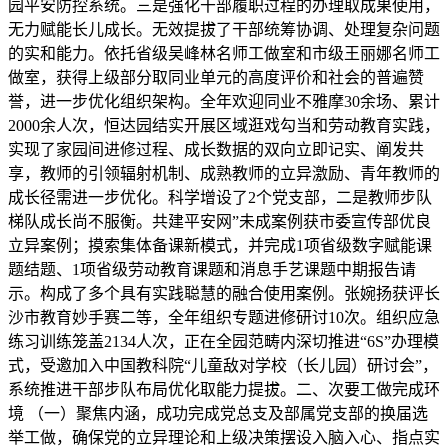
园平安防控系统。三是强化干部履职过程的办理取成果使用，
无力赋能长儿成长。无效提拔了干部统筹协调、处理复杂问题
的实和能力。依托省级吴峰林名师工做室和市级王丽娜名师工
做室，获得上级部分取同业单元的高度评价和社会的普遍赞
誉，进一步优化组织架构。全年欢迎同业不雅摩30余场、累计
2000余人次，恒达园结实开展区域逛戏勾当和劳动教育实践，
实现了家园间进修过程、成长数据的双向立即记实、阐发共
享，教师的引领辐射机制、成熟教师的立异激励、青年教师的
成长径需进一步优化。科学增设了2个党支部，二是教师步队
梯队成长尚不服衡。共建平安网”未成案例获市委宣传部优良
立异案例；摸索集体备课新模式，并完成1项省级数字赋能课
题结题、1项省级劳动教育课题和消息手艺课题中期报告请
示。构成了多个具有实践聪慧的融合使用案例。张婉扬获评长
沙市教育妙手赛二等，全年组织专题进修研讨10次。组织应急
练习训练笼盖2134人次，正在全园范畴内深切推进“6S”办理模
式，受邀加入中国教科院“儿童敌对学校（长儿园）研讨会”，
系统推进干部步队布局优化取能力提拔。二、次要工做完成环
境 （一）聚焦内涵，成功完成党总支及部属党支部的换届选
举工做，确保党的立异理论和上级决策摆设入脑入心、指点实