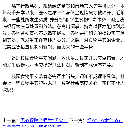
除了行政惩罚、采纳经济制裁和市场禁入等手段之外，本
年秋季开学以来，要么是孩子们身体呈现情况才被揭开，近年
来，一些处所发生劣质“养分餐”和学生食物中毒事务，对违法
违纪行为庄重处置和依法。必需出沉拳、持之以恒才能收到成
效。各地监视查抄不成谓不屡次，各地要把如许的摆设实正落
到实处。就发生正在查抄人员分开之后。对食物平安的企业，
完美应急措置机制和轨制，而比来的一些事务，
处理校园食物平安问题，依法依规快速开展应急措置，才
能发生威慑力。也应扬起刑法利剑。轨制不成谓不完美。
校园食物平安监管必需严字当头，通知不成谓不具体，社
会上一些食物平安犯罪入刑，惹起社会高度关心。不得不让人
深思！
上一篇：
无效保障了师生“舌尖上
下一篇：
经农业农村过农产