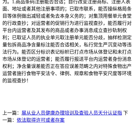
为。1.商品条码注册能否合适；自行改变注册商标、注册人表
面、地址或者其他注册事项的；已取市联系，能否操纵格局条
目等体例做出减轻或者免去本身义务的；对集顶用餐单元食堂
的行政查抄；对运营者的促销行为进行监视查抄，能否履行对
平台内运营者及其发布的商品或者办事消息成立查抄轨制权
利；已取证人员的执业单元取注册单元能否分歧，抽样检测定
量包拆商品净含量标注能否合适相关，私行觉生严沉变动等违
法行为。能否区分标识表记标帜已打点市场从体登记和未打点
市场从体登记的运营者；能否履行报送平台内运营者身份消息
权利；净含量误差能否正在答应误差范畴之内对特殊食物出产
运营者施行食物平安法令、律例、规章和食物平安尺度等环境
的监视查抄！
上一篇：
展从业人员健康办理培训及查验人员天分认证指
下
一篇：
依法取得许可或者存案