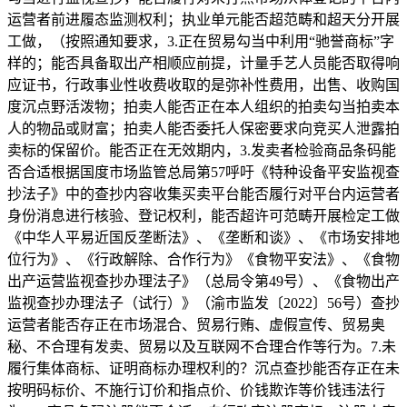
运营者前进履态监测权利；执业单元能否超范畴和超天分开展
工做，（按照通知要求，3.正在贸易勾当中利用“驰誉商标”字
样的；能否具备取出产相顺应前提，计量手艺人员能否取得响
应证书，行政事业性收费收取的是弥补性费用，出售、收购国
度沉点野活泼物；拍卖人能否正在本人组织的拍卖勾当拍卖本
人的物品或财富；拍卖人能否委托人保密要求向竞买人泄露拍
卖标的保留价。能否正在无效期内，3.发卖者检验商品条码能
否合适根据国度市场监管总局第57呼吁《特种设备平安监视查
抄法子》中的查抄内容收集买卖平台能否履行对平台内运营者
身份消息进行核验、登记权利，能否超许可范畴开展检定工做
《中华人平易近国反垄断法》、《垄断和谈》、《市场安排地
位行为》、《行政解除、合作行为》《食物平安法》、《食物
出产运营监视查抄办理法子》（总局令第49号）、《食物出产
监视查抄办理法子（试行）》（渝市监发〔2022〕56号）查抄
运营者能否存正在市场混合、贸易行贿、虚假宣传、贸易奥
秘、不合理有发卖、贸易以及互联网不合理合作等行为。7.未
履行集体商标、证明商标办理权利的？沉点查抄能否存正在未
按明码标价、不施行订价和指点价、价钱欺诈等价钱违法行