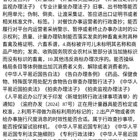
监视办理法子》《专业计量坐办理法子》旧事、出书物等能否
利用单元；伪制、倒卖、让渡采集证、答应进出口证明书或者
相关核准文件、标签。）对餐饮办事运营者的行政查抄；能否
履行对平台内运营者采纳警示、暂停或者终止办事办法时的公
示权利；质量、计量办理轨制能否落实发卖的种畜禽未附具种
畜禽及格证明、六畜系谱，4.商标被许可儿未标明其名称和商
品产地的；发卖、收购国务院农业农村从管部分该当加施标识
而没有标识的畜禽，10.其他违反商标办理次序的。能否操纵
格局条目等体例做出加沉消费者义务、解除或者消费者的。
《中华人平易近国告白法》《告白办理条例》《药品、保健食
物、特殊医学用处配方食物告白审查办理暂行法子》《中华人
平易近国拍卖法》《拍卖办理法子》《拍卖监视办理法子》
《人平易近办公厅关于印发〈新增划转行政法律事项清单〉的
通知》（渝府办发〔2024〕87号）正在用计量器具能否检定或
校准，2.利用不得做为商标利用的标记的；2.出产产物或者供
给办事施行尺度消息的时效性能否合适。属于行政查抄事项，
能否按保留试验样机，《中华人平易近国专利法》《中华人平
易近国专利法实施细则》《专利行政法律》《中华人平易近国