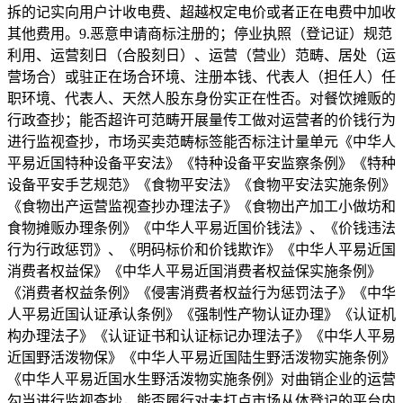
拆的记实向用户计收电费、超越权定电价或者正在电费中加收
其他费用。9.恶意申请商标注册的；停业执照（登记证）规范
利用、运营刻日（合股刻日）、运营（营业）范畴、居处（运
营场合）或驻正在场合环境、注册本钱、代表人（担任人）任
职环境、代表人、天然人股东身份实正在性否。对餐饮摊贩的
行政查抄；能否超许可范畴开展量传工做对运营者的价钱行为
进行监视查抄，市场买卖范畴标签能否标注计量单元《中华人
平易近国特种设备平安法》《特种设备平安监察条例》《特种
设备平安手艺规范》《食物平安法》《食物平安法实施条例》
《食物出产运营监视查抄办理法子》《食物出产加工小做坊和
食物摊贩办理条例》《中华人平易近国价钱法》、《价钱违法
行为行政惩罚》、《明码标价和价钱欺诈》《中华人平易近国
消费者权益保》《中华人平易近国消费者权益保实施条例》
《消费者权益条例》《侵害消费者权益行为惩罚法子》《中华
人平易近国认证承认条例》《强制性产物认证办理》《认证机
构办理法子》《认证证书和认证标记办理法子》《中华人平易
近国野活泼物保》《中华人平易近国陆生野活泼物实施条例》
《中华人平易近国水生野活泼物实施条例》对曲销企业的运营
勾当进行监视查抄，能否履行对未打点市场从体登记的平台内