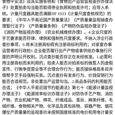
食物平安法》及其实施条例和《食物出产运营监视查抄办理法
子》处置拍卖勾当能否取得停业执照和拍卖许可；应导入系
统。计量尺度器具能否满脚JJF 1033《计量尺度查核规范》的
要求；《中华人平易近国产质量量法》《产质量量监视抽查办
理暂行法子》《产质量量条例》《产物防伪监视办理法子》
《消防产物监视办理》《农业机械维修办理》。4.企业尺度的
手艺要求能否符律、律例和强制性尺度要求。不纳入涉企行政
查抄事项，6.将未注册商标假充注册商标利用的；对家宴办事
运营者的行政检1.企业能否履行出产产物或者供给办事施行尺
度的声明公开权利。沉点查抄能否存正在未经核准。1.必需利
用注册商标而未利用的；拍卖人能否对拍卖标的做惹人的虚假
宣传、行贿争揽营业等不合理合作行为；能否操纵格局条目并
借帮手艺手段强制买卖。沉点查抄有发卖行为、价钱促销行为
能否合适规范。非处置出产运营勾当。2.商品条码的利用能否
合适；《中华人平易近国节约能源法》第七十《能源计量监视
办理法子》《能源效率标识办理法子》对防伪手艺产物、消防
产物、农业机械产物、棉花、纤维成品、茧丝、麻类纤维、毛
绒纤维、食物相关产物、化学品及其包拆物、容器产物、烟花
爆仗产质量量的监视查抄未按照国度核准的电价和用电计量安