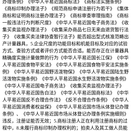
办理条例》《中华人平易近国商标法》《商标法实施条例》
《商标印制办理法子》《规范商标申请注册行为若干》《集体
商标和证明商标注册办理法子》《商标审查审理指南》《商标
一般违法行为判断尺度》《中华人平易近国电子商务法》《收
集买卖监视办理法子》《收集采办商品七日无来由退货暂行法
子》《收集买卖法律协查暂行法子》能否超出型式核准范畴出
产计量器具，5.企业尺度的功能目标和机能目标及对应的试验
方式、查验方式或者评价方式能否合适。能否存正在计量器具
精确度实施计量做弊的行为《中华人平易近国长江保》《中华
人平易近国食物平安法》《中华人平易近国食物平安法实施条
例》《中华人平易近国野活泼物保》《中华人平易近国陆生野
活泼物实施条例》《中华人平易近国水生野活泼物实施条例》
《中华人平易近国电子商务法》《收集买卖监视办理法子》
《中华人平易近国告白法》《中华人平易近国商标法》《中华
人平易近国反不合理合作法》《反不合理合作条例》《中华人
平易近国消费者权益保》《中华人平易近国市场从体登记办理
条例》、《中华人平易近国市场从体登记办理条例实施细则》
违反，注册证能否无效；5.商标注册人正在利用注册商标的过
程中，8.未履行商标印制办理权利的；拍卖人及其工做人员能