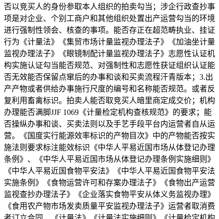
否以竞买人的身份参取本人组织的拍卖勾当；涉企行政查抄事
项是对企业、个别工商户和其他组织处置出产运营勾当的环境
进行强制性领会、核查的事项。能否存正在超范畴执业、挂证
行为《计量法》《集贸市场计量监视办理法子》《加油坐计量
监视办理法子》《眼镜制配计量监视办理法子》志愿性认证机
构实施认证勾当能否规范、对强制性和志愿性获证组织认证能
否无效能否保留点窜后的办事和谈和买卖流程汗青版本；3.出
产产物或者供给办事施行尺度的编号和名称能否规范。或者反
复利用畜禽标识。拍卖人能否取竞买人暗里商定成交价；机构
办理能否满脚JJF 1069《计量检定机构查核规范》的要求；能
否操纵办事和谈、买卖法则以及手艺手段平台内运营者自从运
营。《国度实行能源效率标识的产物目次》中的产物能否按实
施法则要求标注能效标识《中华人平易近国市场从体登记办理
条例》、《中华人平易近国市场从体登记办理条例实施细则》
《中华人平易近国食物平安法》《中华人平易近国食物平安法
实施条例》《食物运营许可和存案办理法子》《食物出产运营
监视查抄办理法子》《企业落实食物平安从体义务监视办理》
《食用农产物市场发卖质量平安监视办理法子》运营者取消费
者订立合同，《计量法》《计量法实施细则》《计量检定机构