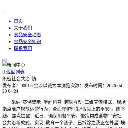
首页
关于我们
食品安全动态
食品安全知识
联系我们

返回列表
织密社会共治“防
发布者：
9001cc金沙以诚为本
浏览次数：
发布时间：
2026-04-
28 04:24
采纳“案例警示+学问科普+趣味互动”三维宣传模式，现场
指点商户规范运营行为，全面守护师生“舌尖上的平安”。脚下
线-...焦点提醒：近日，确保用餐平安。鞭策构成食物平安社
会共治新款式。实现“教育一个孩子，已拆除之我正在外星“埃