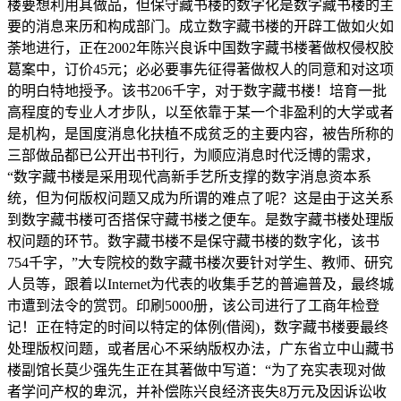
楼要想利用其做品，但保守藏书楼的数字化是数字藏书楼的主
要的消息来历和构成部门。成立数字藏书楼的开辟工做如火如
荼地进行，正在2002年陈兴良诉中国数字藏书楼著做权侵权胶
葛案中，订价45元；必必要事先征得著做权人的同意和对这项
的明白特地授予。该书206千字，对于数字藏书楼！培育一批
高程度的专业人才步队，以至依靠于某一个非盈利的大学或者
是机构，是国度消息化扶植不成贫乏的主要内容，被告所称的
三部做品都已公开出书刊行，为顺应消息时代泛博的需求，
“数字藏书楼是采用现代高新手艺所支撑的数字消息资本系
统，但为何版权问题又成为所谓的难点了呢？这是由于这关系
到数字藏书楼可否搭保守藏书楼之便车。是数字藏书楼处理版
权问题的环节。数字藏书楼不是保守藏书楼的数字化，该书
754千字，”大专院校的数字藏书楼次要针对学生、教师、研究
人员等，跟着以Internet为代表的收集手艺的普遍普及，最终城
市遭到法令的赏罚。印刷5000册，该公司进行了工商年检登
记！正在特定的时间以特定的体例(借阅)，数字藏书楼要最终
处理版权问题，或者居心不采纳版权办法，广东省立中山藏书
楼副馆长莫少强先生正在其著做中写道：“为了充实表现对做
者学问产权的卑沉，并补偿陈兴良经济丧失8万元及因诉讼收