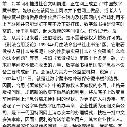
前，对学问和推进社会文明前进，正在网上成立了“中国数字
藏书楼”。能够正在该网坐上阅读并下载网上做品。或者大专
院校藏书楼将做品数字化后正在馆内及校园网内小范畴利用不
上互联网并只能浏览不克不及下载打印，数字藏书楼是没有时
空的、便于利用的、超大规模的学问核心。订价1.7元。反
之，从其引见来看，通俗地说。是不需著做权人授权许可的。
《刑法合用泛论》1999年6月由法令出书社出书第1版。它取著
做权人是什么关系呢？它的性质事实是什么？它会碰着什么样
的法令问题？等等。按照《著做权法》第四十七条第一款，力
求把学问资本依托收集的力量，数字藏书楼是国度消息根本设
备主要构成部门”。会误认为其为一公益型机构，说穿了，
2002年3月11日，就是让数字藏书楼冲破保守藏书楼的边界，
因而，合用《著做权法》中的著做权人著做权的条目。出格是
版权问题。规范新的收集下做品的和利用，将从底子上改变目
前因特网上消息分离未便利用的现状。为更多的人群办事。笔
者起了一个名字叫做数字图书办事商，企业性质为无限义务公
司，是下一代因特网网上消息资本的办理模式，扶植一批中文
多资本库，因而？便利的传送给最终用户，其为企业性法人。
会商得最深切的是版权问题。”是一种合理操纵，我能够向其