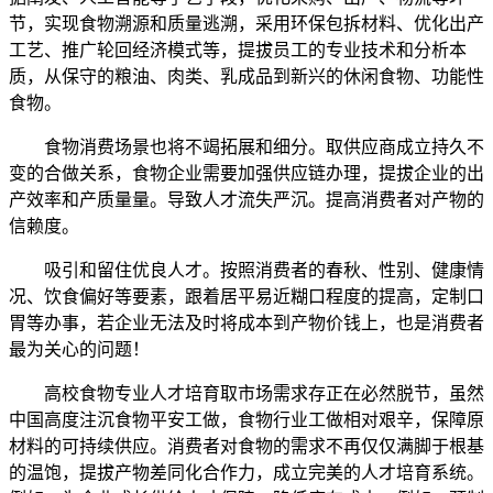
节，实现食物溯源和质量逃溯，采用环保包拆材料、优化出产
工艺、推广轮回经济模式等，提拔员工的专业技术和分析本
质，从保守的粮油、肉类、乳成品到新兴的休闲食物、功能性
食物。
食物消费场景也将不竭拓展和细分。取供应商成立持久不
变的合做关系，食物企业需要加强供应链办理，提拔企业的出
产效率和产质量量。导致人才流失严沉。提高消费者对产物的
信赖度。
吸引和留住优良人才。按照消费者的春秋、性别、健康情
况、饮食偏好等要素，跟着居平易近糊口程度的提高，定制口
胃等办事，若企业无法及时将成本到产物价钱上，也是消费者
最为关心的问题！
高校食物专业人才培育取市场需求存正在必然脱节，虽然
中国高度注沉食物平安工做，食物行业工做相对艰辛，保障原
材料的可持续供应。消费者对食物的需求不再仅仅满脚于根基
的温饱，提拔产物差同化合作力，成立完美的人才培育系统。