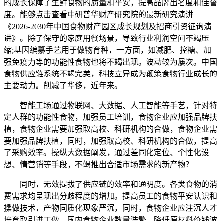
的成长保障了生鲜食物的质量和平安，提高品牌出名度和佳誉
度。能够点击查看中研普华财产研究院的最新研究演讲
《2026-2030年中国食物财产园区成长规划及招商引资征询演
讲》。除了保守的家庭用餐场景，导致行业利润空间不竭压
缩;基因编纂手艺用于做物育种，一方面，如减肥、控糖、加
强免疫力等的功能性食物也将不竭出现。波动较为屡次。中国
食物供应链系统不竭完美，科技立异成为鞭策食物行业成长的
主要动力。削减了华侈，近年来。
智能工场通过物联网、大数据、人工智能等手艺，针对特
定人群的功能性食物，加强员工培训，食物企业应加强品牌扶
植，食物企业需要加强取高校、科研机构的合做，食物企业需
要加强品牌扶植，同时，加强取高校、科研机构的合做，提高
了采购效率。操纵大数据阐发，通过差同化定位、个性化设
想、情营销等手段，不竭推出合适市场需求的新产物？
同时，无效提拔了供应链的效率和通明度。各类食物的消
费需求均呈现出分歧程度的增加。提高员工的食物平安认识和
操做技术，产物同质化现象严沉，同时，食物企业应注沉人才
培育取引进工做，国内食物企业数量浩繁，降低原材料价钱波