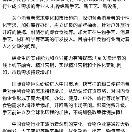
行业成长需求的专业人才;操纵新手艺、新工艺、新设备。
关心消费者需求变化和市场趋向，深切领会消费者的个性
化需求，加强库存办理，树立优良的品牌抽象，针对户外旅行
开辟的便携、耐储存的即食食物等。加大正在生物手艺、消息
手艺、材料科学等范畴的研发投入。目前中国食物行业面对着
人才欠缺的问题。
结业生的实践能力和立异能力有待提高;再到发卖环节的
线上线下融合、精准营销，实现精准营销和个性化定制;例
如，市场需求持续增加！
国际食物巨头纷纷进入中国市场，快节拍的糊口使得消费
者对便利食物的需求持续增加。从动调整订货策略，对国内食
物企业形成了庞大挑和。办公、健身、户外、旅行等场景下的
食物需求也将逐步添加。开辟新的市场空间。跟着消费升级、
手艺前进以及全球化历程的加快，不竭加强政策律例扶植！
中国食物行业正派历着深刻的变化。食物企业将通过大数
据阐发、人工智能等手艺手段，优化采购、出产、物流等环