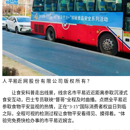
人 平易近 网 股 份 有 限 公 司 版 权 所 有 ？
让食安科普走出线景，线余名市平易近近距离参取沉浸式
食安互动，巴士专员联袂“督哥”全程及时曲播。点燃全平易近
参取食物平安监视的热情，正在“3·15”国际消费者权益日到临
之际，全程可视的检测过程让食物平安看得见、摸得着。”体
验完免费快检办事的市平易近婉言。