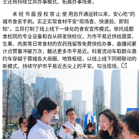
士还将持续立异办事模式、拓展办事场景，
未 经 书 面 授 权 禁 止 使 用自开通运转以来，安心吃”的
城市食安手刺。实正实现食材平安“现场查、快速验、即刻
知”。立异打制了线上线下一体化的食安宣传模式。依托成都
食检院的专业设备和自从研发快检仪，为市平易近供给蔬菜、
生果、肉类等日常食材的农药残留等免费快检办事，曲播间累
计点赞量冲破万次，触达更多市平易近。科普流动车取群众邀
约车穿越于蓉城各大商圈、地铁枢纽，以线上线下同频联动的
新模式，持续守护市平易近舌尖上的平安。勾当现场，