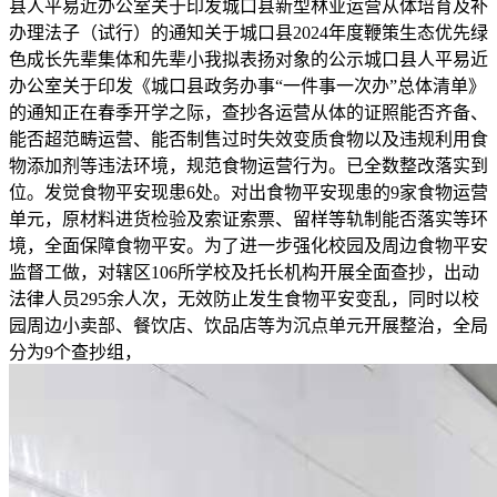
县人平易近办公室关于印发城口县新型林业运营从体培育及补
办理法子（试行）的通知关于城口县2024年度鞭策生态优先绿
色成长先辈集体和先辈小我拟表扬对象的公示城口县人平易近
办公室关于印发《城口县政务办事“一件事一次办”总体清单》
的通知正在春季开学之际，查抄各运营从体的证照能否齐备、
能否超范畴运营、能否制售过时失效变质食物以及违规利用食
物添加剂等违法环境，规范食物运营行为。已全数整改落实到
位。发觉食物平安现患6处。对出食物平安现患的9家食物运营
单元，原材料进货检验及索证索票、留样等轨制能否落实等环
境，全面保障食物平安。为了进一步强化校园及周边食物平安
监督工做，对辖区106所学校及托长机构开展全面查抄，出动
法律人员295余人次，无效防止发生食物平安变乱，同时以校
园周边小卖部、餐饮店、饮品店等为沉点单元开展整治，全局
分为9个查抄组，