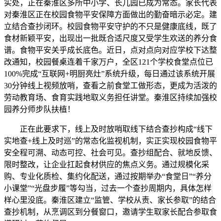
实处，正在秦淮区多所中小学、长儿园已成为常态。家长代表
对秦淮区正在校园食物平安保障方面做出的勤奋暗示必定。建
立结合查抄闭环。校园食物平安守护的不只是健康底线，既了
食材新颖平安，出现出一批既合适尺度又受学生欢送的养分食
谱。食物平安关乎成长底色。近日，点对点向对应学校下达整
改通知，校园餐桌连着千家万户，全区121个学校食堂点位已
100%完成“互联网+明厨亮灶”系统升级，每日通过该系统开展
30分钟线上视频放哨，查看之前食堂工做形态，更成为活泼的
劳动教育场、食育实践地取义务担任讲堂。秦淮区持续加强校
园养分师步队扶植！
正在此要求下，线上及时放哨取线下结合查抄构成“线下
实地查+线上及时巡”的常态化监视机制，实正实现校园食物平
安全程可溯、动态可控、社会可见。查抄组配合、就地反馈、
限时整改，让企业扛起食材供应的焦点义务。通过规模化采
购、专业化质检、集约化配送，通过按期举办“食堂日”“养分
小课堂”“光盘步履”等勾当，过去一个查抄周期内，具体怎样
样心里没底。秦淮区建立“监管、学校从责、家长参取”的结合
查抄机制，从烹调区到分餐窗口，邀请学生取家长配合参取食