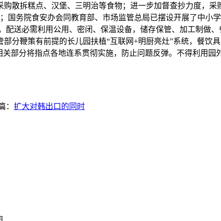
采购散拆糕点、汉堡、三明治等食物；进一步加督查抄力度，采
；国务院食安办会同教育部、市场监管总局已摆设开展了中小学
弛。配送必需利用公用、密闭、保温设备，储存保管、加工制做、
部分鞭策有前提的长儿园扶植“互联网+明厨亮灶”系统，餐饮
，相关部分将指点各地连系贯彻实施，防止问题反弹。不得利用园
篇：
扩大对韩出口的同时
园