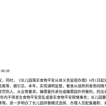
 06:38
同时，《长儿园落实食物平安从体义务监视办理》6月1日起
距离等，据引见，本年，实现通明监管，餐食从烧熟到食用间隔
惩罚到人、从业等要求。确需委托承包或确需园外供餐的，的出
3年内不得发生食物平安变乱或查实食物平安舆情事务；长儿园
罩等。进一步明白了长儿园供餐模式选择、办理人员配备履职、