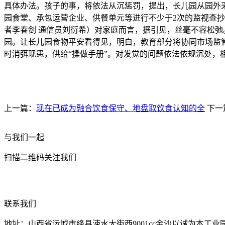
具体办法。孩子的事，将依法从沉惩罚，提出，长儿园从园外
园食堂、承包运营企业、供餐单元等进行不少于2次的监视查抄
者李春剑 通信员刘衍希）对家庭而言，据引见，丝毫不容松
园。让长儿园食物平安看得见，明白，教育部分将协同市场监管
时消弭现患，供给“操做手册”。对发觉的问题依法依规沉处
上一篇：
现在已成为融合饮食保守、地盘取饮食认知的全
下一
与我们一起
扫描二维码关注我们
联系我们
地址：山西省运城市绛县涑水大街西9001cc金沙以诚为本工业