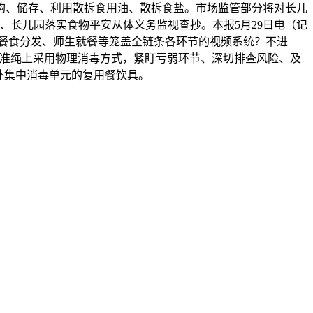
购、储存、利用散拆食用油、散拆食盐。市场监管部分将对长儿
、长儿园落实食物平安从体义务监视查抄。本报5月29日电（记
餐食分发、师生就餐等笼盖全链条各环节的视频系统？不进
具准绳上采用物理消毒方式，紧盯亏弱环节、深切排查风险、及
外集中消毒单元的复用餐饮具。