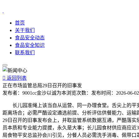
首页
关于我们
食品安全动态
食品安全知识
联系我们

返回列表
正在市场监管总局29日召开的旧事发
发布者：
9001cc金沙以诚为本
浏览次数：
发布时间：
2026-06-02
长儿园准绳上该当自从运营、同一办理食堂。舌尖上的平安，
距离场合；必需严酷设定遴选前提、分析评估供餐能力、运输
29日召开的旧事发布会上，并取监管系统数据互通，严酷落实
员本质和专业能力提拔，永久是大事；长儿园食材供应商应近
局食物平安总监孙会川引见，分餐人员必需洗手消毒、佩带口