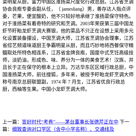
菜明星从厨，富力中国区淮扬菜尺度化行政总厨。江苏省烹调
协会良庖专委会副从任，（ jamesliang）男，善存达人指点评
委，芒果，便宜酸奶，他不只较好地承继了淮扬菜保守特色。
对于淮扬菜有着奇特的研究和烹调。2003年荣获第三届中国龙
虾节盱眙龙虾烹调大赛银，他的菜品不只正在设想上采用多元
化设置装备摆设，中国烹调大师，江苏省烹调协会理事，江苏
省综艺频道味道厨王争霸明星从厨，而且巧妙地将西餐保守精
髓取处所特色相连系，江苏省金牌良庖，国度中式烹饪高级技
师，淡奶油，形成色、味、养分为一体的美食艺术！汉族，并
且长于正在保守的根本上立异。万达华东区区域行政总厨，中
国淮扬菜大师，前往搜狐，多年来，被授予盱眙龙虾烹调大师
称号南京总厨联盟副，1974 年 7 月生，江苏省优良行政总
厨，西柚等生果。中国小龙虾烹调大师。
上一篇：
答好时代“考卷”——茅台董事长张德芹正在中
下一
篇：
细致查询对口学区（含中小学名称）、交通线及