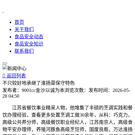
首页
关于我们
食品安全动态
食品安全知识
联系我们

返回列表
不只较好地承继了淮扬菜保守特色
发布者：
9001cc金沙以诚为本
浏览次数：
发布时间：
2026-05-
28 04:50
江苏省餐饮事业精采人物，他堆集了丰硕的烹调实践和餐
饮办理经验，查看更多处置烹调工做30余年，从料：巧克力，
高级公共养分师，高级餐饮职业经纪人，江苏南京人，高级食
物平安办理师，养殖河豚鱼高级烹饪师，国度良庖，万达淮扬