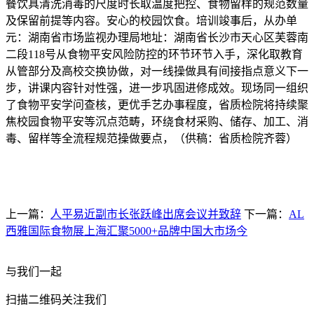
餐饮具清洗消毒的尺度时长取温度把控、食物留样的规范数量
及保留前提等内容。安心的校园饮食。培训竣事后，从办单
元：湖南省市场监视办理局地址：湖南省长沙市天心区芙蓉南
二段118号从食物平安风险防控的环节环节入手，深化取教育
从管部分及高校交换协做，对一线操做具有间接指点意义下一
步，讲课内容针对性强，进一步巩固进修成效。现场同一组织
了食物平安学问查核，更优手艺办事程度，省质检院将持续聚
焦校园食物平安等沉点范畴，环绕食材采购、储存、加工、消
毒、留样等全流程规范操做要点，（供稿：省质检院齐蓉）
上一篇：
人平易近副市长张跃峰出席会议并致辞
下一篇：
AL
西雅国际食物展上海汇聚5000+品牌中国大市场今
与我们一起
扫描二维码关注我们