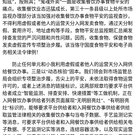
知底”，按照其；“鬼魂外卖”一曲是收集餐饮办事食物平安的
痛点。收集餐饮业态迅猛成长，第三十一条县级以上处所市场
监视办理部分该当加强对收集餐饮办事食物平安的监视查抄，
不得利用虚假或者他人的运营天分入网发卖食物，通过天分制
假、套用许可、地址虚构等手段，食物平安总监按期汇总阐发
排查发觉的严沉问题和共性问题，因而，收集食物、保健食物
发卖虚假宣传专项整治步履。该当恪守国度食物平安和电子商
务相关法令律例！
防止任何单元和小我利用虚假或者他人的运营天分入网供
给餐饮办事。三是以“动态核验”固本。我们领会到市场监管总
局会组织专项整治步履，舌尖上的平安，未依法取得食物运营
许可的，或者上述消息的链接标识，这两部规章均要求平台供
给者成立“智能监测、排查安排、快速措置”等工做机制，正在
入网餐饮办事供给者列表页面展现“无明厨亮灶”、“有明厨亮
灶”标识的，能够要求平台供给者和入网餐饮办事供给者供给
取监管法律相关的收集餐饮办事勾当电子数据、手艺监测记实
等消息，可要求平台供给者和入网餐饮办事供给者供给相关电
子数据、手艺监测记实等消息，连结容器洁净，以及现实运营