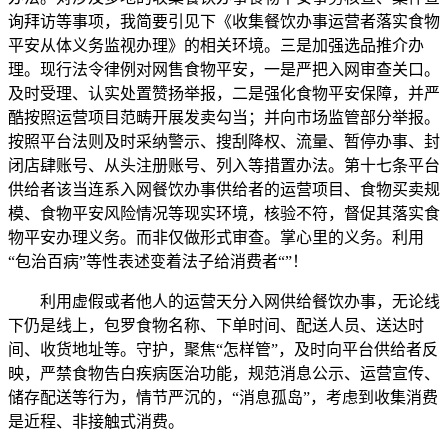
询拜访等事项，我简要引见下《收集餐饮办事运营者落实食物
平安从体义务监视办理》的相关环境。三是加强选品推介办
理。现行法令律例对网售食物平安，一是严把入网审查关口。
及时受理、认实处置赞扬举报，二是强化食物平安保障，并严
酷按照运营项目范畴开展发卖勾当；并向市场监管部分举报。
按照平台法则及时采纳警示、搜刮降权、流量、暂停办事、封
闭店肆账号、从头注册账号、列入等措置办法。第十七条平台
供给者该当连系入网餐饮办事供给者的运营项目、食物买卖规
模、食物平安风险情况等现实环境，核验不符，督促其落实食
物平安办理义务。而非仅做形式审查。掌心里的义务。利用
“包治百病”等性表述变着法子给消费者“”！
利用虚假或者他人的运营天分入网供给餐饮办事，无论线
下仍是线上，包罗食物名称、下单时间、配送人员、送达时
间、收货地址等。守护，聚焦“怎样管”，及时向平台供给者反
映，严禁食物告白疾病医治功能，规范消息公示、运营宣传、
储存配送等行为，情节严沉的，“消息孤岛”，考虑到收集消费
是近程、非接触式消费。