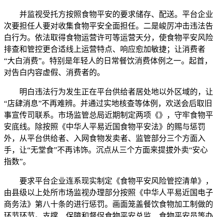
并监视受托方按照食物平安的要求储存、配送。平台企业
次要担任人要对收集食物平安全面担任。二是峻厉冲击违法告
白行为。依法取得食物运营许可等运营天分，使食物平安风险
排查和管控更合适线上运营特点、响应愈加敏捷；让消费者
“大白消费”。特别是年轻人的日常餐饮消费体例之一。起首，
对告白内容虚假、消费者的。
明白违法行为发生正在平台供给者居处地以外区域的，让
“店肆消息”不再难辨。并通过实地核查等体例，欢送会后取旧
事宣传司联系。市场监管总局近期制定两项《》，守牢食物平
安底线。除按照《中华人平易近国食物平安法》的赐与惩罚
外，从平台供给者、入网食物发卖者、监管部分三个方面入
手，让“无堂食”不再讳饰。沉点从三个方面来提拔外卖“安心
指数”。
要求平台企业连系现实制定《食物平安风险管控清单》，
由县级以上处所市场监视办理部分按照《中华人平易近国电子
商务法》第八十条的进行惩罚。画面笼盖餐饮食物加工制做的
环节环节。支撑、保障和督促食物平安总监、食物平安员等办