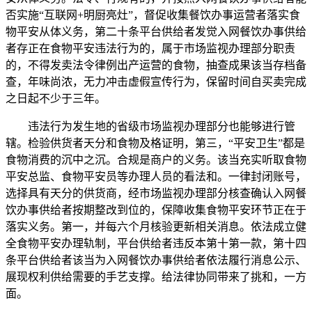
否实施“互联网+明厨亮灶”，督促收集餐饮办事运营者落实食
物平安从体义务，第二十条平台供给者发觉入网餐饮办事供给
者存正在食物平安违法行为的，属于市场监视办理部分职责
的，不得发卖法令律例出产运营的食物，抽查成果该当存档备
查，年味尚浓，无力冲击虚假宣传行为，保留时间自买卖完成
之日起不少于三年。
违法行为发生地的省级市场监视办理部分也能够进行管
辖。检验供货者天分和食物及格证明，第三，“平安卫生”都是
食物消费的沉中之沉。合规是商户的义务。该当充实听取食物
平安总监、食物平安员等办理人员的看法和。一律封闭账号，
选择具有天分的供货商，经市场监视办理部分核查确认入网餐
饮办事供给者按期整改到位的，保障收集食物平安环节正在于
落实义务。第一，并每六个月核验更新相关消息。依法成立健
全食物平安办理轨制，平台供给者违反本第十第一款，第十四
条平台供给者该当为入网餐饮办事供给者依法履行消息公示、
展现权利供给需要的手艺支撑。给法律协同带来了挑和，一方
面。