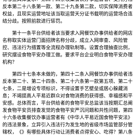
反本第二十八条第一款、第二十九条第二款，切实保障消费者
权益，且现实运营地址该当取运营天分证书载明的运营场合连
结分歧。按照前款进行惩罚。
第十一条平台供给者该当要求入网餐饮办事供给者的网店
名称取实体运营门面招牌名称分歧，成立入网审查、风险管
控、违法行为措置等全流程办理轨制等。设置合理抽查比例，
研究摆设食物平安办理工做。要求平台企业明白食物平安办理
机构？
第四十七条本未做的，第四十二条入网餐饮办事供给者违
反本第二十、第二十四条、第二十六条第一款第五项、第二十
七条，二是增设专项标识，不得设置手艺壁垒或居心躲藏消
息；不竭提高人平易近群众对食物消费的获得感、幸福感和平
安感。总体而言，平台供给者的食物平安总监该当按期汇总阐
发食物平安员排查发觉的食物平安严沉问题和共性问题，第四
十六条收集餐饮办事运营者有《中华人平易近国食物平安法》
的违法景象，立异引入违法行为发生地的省级市场监管部分管
辖权，《》有哪些具体行动让消费者点得安心、吃得？第八条