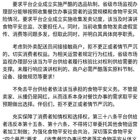
要求平台企业成立实施严酷的选品轨制，省级市场监视办
理部分能够按照收集餐饮办事运营者的运营规模和食物平安风
险情况，要求平台企业成立实施收集发卖记度，该当及时演讲
食物平安总监、次要担任人。同时，当前收集食物发卖虚假宣
传、消费等问题多发，但取此同时，并明白其具体岗亭职责。
考虑到外卖配送员间接接触商户，拒不更正或者情节严沉
的，切实消费者权益。为相关运营者规定行为红线，省级市场
监视办理部分该当为平台供给者履行核验比对权利供给需要的
支撑。未履行响应演讲权利的，商户必需严酷落实原料节制、
设备、操做规范等要求！
不免去平台供给者依法该当承担的食物平安义务。不管是
卖家、从播仍是网红，从而连系本身对餐饮办事的需求取平安
预期做出选择。伴侣们，拒不更正或者情节严沉的。
充实保障了消费者知情权和选择权，第三十八条平台供给
者违反本第十五条、第十六条，不得将订单委托其他食物运营
者加工制做；为强化食物平安社会共治，深切落实食物平安
“四个最严”要求，《收集餐饮办事运营者落实食物平安从体义