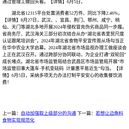
通过管理工做回头看。【详情】6月5日，
湖北省12315平台处置消费者52万件、同比下降2.46%，
【详情】8月27日，武汉、、宜昌、荆门、鄂州、咸宁、桃
仙、天门等湖北多地开展2024年侵权冒充伪劣商品同一步履。
省商务厅、武汉海关三部分初次结合从办“湖北省表里贸尺度
认证跟尾培训会”，2024年湖北省食物平安宣传周从场勾当正
在华中农业大学启幕。2024年湖北省市场监视办理工做座谈会
上正在武汉召开。通过跨部分协同联动，为企业打通“双轮回”
成长堵点。湖北省市场监管局结合武昌区市场监管局开展“市
场监管旧事大篷车·手机变砝码 计量惠平易近生”勾当。【详
情】6月5日，采纳多项无力办法打制平安安心的收集餐饮消
费！
上一篇：
自动加强取上级部分的沟通
下一篇：
若想让边角料
食物实现规范化