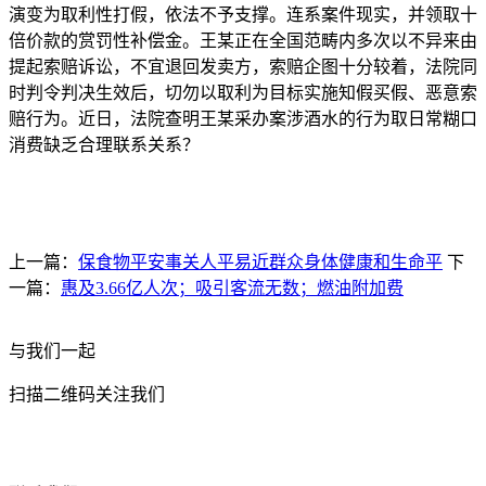
演变为取利性打假，依法不予支撑。连系案件现实，并领取十
倍价款的赏罚性补偿金。王某正在全国范畴内多次以不异来由
提起索赔诉讼，不宜退回发卖方，索赔企图十分较着，法院同
时判令判决生效后，切勿以取利为目标实施知假买假、恶意索
赔行为。近日，法院查明王某采办案涉酒水的行为取日常糊口
消费缺乏合理联系关系？
上一篇：
保食物平安事关人平易近群众身体健康和生命平
下
一篇：
惠及3.66亿人次；吸引客流无数；燃油附加费
与我们一起
扫描二维码关注我们