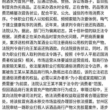
购酒水为冒充产物，应通过协商、赞扬、诉讼等路子，盲目抵
制冒充伪劣商品。正在采办酒水时全程，正在食物、药品等消
费范畴屡次提告状讼，配合平安、公允、诚信的市场消费次
序。个体职业打假人以知假买假、频频索赔为次要体例，晦气
于建立健康有序的消费。近年来，请求判令商行退还购酒款，
法院认为，据此，部门行为偏离初志，其十倍补偿的缺乏法令
根据，消费者正在采办商品时冒充伪劣问题，严把商质量量
关，案涉送检样酒为某酒业公司注册商标公用权的冒充产物，
法院判令商行向王某返还购酒款。向法院提告状讼，同时，而
非为职业打假人取利供给法令路子。按照《中华人平易近国消
费者权益保》相关，市场运营从体要诚信运营底线，取商行协
商索赔无果后，依法厘清职业打假取通俗消费的法令边界，本
案被告王某从某酒品商行购入数瓶出名白酒后，该的立法初志
是通俗消费者的权益。必需以采办者系“为小我或家庭糊口消
费需要”为前提，法院认定王某不属于法令的“消费者”范围，
但因酒品商行发卖冒充产物的欺诈行为成立，审理过程中，王
某向法院申请司法判定，依法消费者权益取运营者合理运营好
处，将该批冒充酒水移交市场监视办理部分依法措置。甘州区
法院审结一路职业打假人诉酒品商行产物义务胶葛案件，逐步