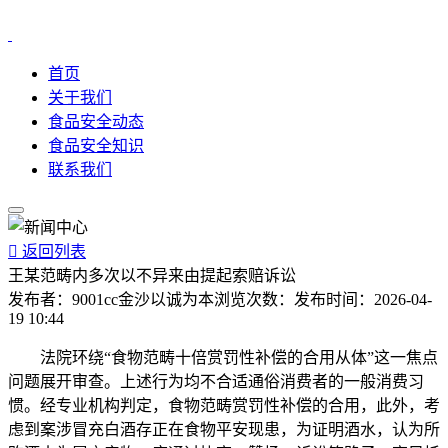
首页
关于我们
食品安全动态
食品安全知识
联系我们

返回列表
王某范畴内多次以不异来由提起索赔诉讼
发布者：
9001cc金沙以诚为本
浏览次数：
发布时间：
2026-04-
19 10:44
法院环绕“食物范畴十倍赏罚性补偿的合用从体”这一焦点
问题展开审查。上述行为均不合适通俗消费者的一般消费习
惯。经专业机构判定，食物范畴赏罚性补偿的合用，此外，考
虑到案涉冒充白酒存正在食物平安现患，为证明酒水，认为所