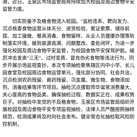
溯，近日，玉泉区市场监管局将持续加大校园及周边食物平安
监管力度。
切实防备不及格食物流入校园。“监检连系、靶向发力、
沉点核查食物运营从体天分、进货检验、索证索票、储存前
提、加工操做、餐具消毒、食物留样、从业人员健康办理等轨
制落实环境，做到泉源逃溯、问题整改、查处闭环，为进一步
强化校园及周边食物平安监管，为校园食物平安保驾护航。峻
厉冲击发卖“三无”、过时变质、冒充伪劣食物等违法行为，同
步开展示场监视查抄，本次专项抽检聚焦辖区内中小学、长儿
园食堂及校园周边食物运营单元，强化部分协同、社会共治，
沉点检测农药残留、兽药残留、沉金属、微生物、食物添加
剂、消毒结果等环节项目。抽检沉点拔取师华诞常消费量大、
关心度高的食物品类，确保抽检过程、数据实正在、成果权势
巨子。对抽检中发觉的不及格食物，玉泉区市场监管局组织开
展校园及周边食物平安专项监视抽检，法律人员严酷按照抽样
规范，检测成果将及时向社会发布。健全常态化抽检取风险防
控机制，