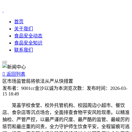
首页
关于我们
食品安全动态
食品安全知识
联系我们

返回列表
区市场监管局将依法从严从快措置
发布者：
9001cc金沙以诚为本
浏览次数：
发布时间：
2026-03-
15 18:49
笼盖学校食堂、校外托管机构、校园周边小超市、餐饮
店、食杂店等沉点场合，全面排查食物平安风险现患。以精准
抽检、严管严控，以最严谨的尺度、最严酷的监管、最峻厉的
惩罚和最庄重的问责，全力守护师生饮食平安，全程留痕可逃