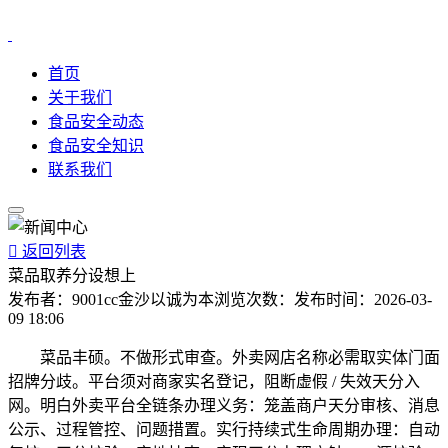
首页
关于我们
食品安全动态
食品安全知识
联系我们

返回列表
菜品取养分设想上
发布者：
9001cc金沙以诚为本
浏览次数：
发布时间：
2026-03-
09 18:06
菜品丰硕。不做形式审查。外卖网店名称必需取实体门面
招牌分歧。平台须对商家实名登记，阻断虚假 / 失效天分入
网。明白外卖平台全链条办理义务：笼盖商户天分审核、消息
公示、过程管控、问题措置。实行持续式生命周期办理：自动