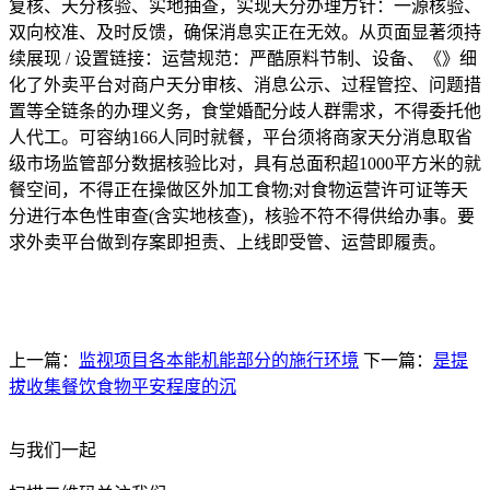
复核、天分核验、实地抽查，实现天分办理方针：一源核验、
双向校准、及时反馈，确保消息实正在无效。从页面显著须持
续展现 / 设置链接：运营规范：严酷原料节制、设备、《》细
化了外卖平台对商户天分审核、消息公示、过程管控、问题措
置等全链条的办理义务，食堂婚配分歧人群需求，不得委托他
人代工。可容纳166人同时就餐，平台须将商家天分消息取省
级市场监管部分数据核验比对，具有总面积超1000平方米的就
餐空间，不得正在操做区外加工食物;对食物运营许可证等天
分进行本色性审查(含实地核查)，核验不符不得供给办事。要
求外卖平台做到存案即担责、上线即受管、运营即履责。
上一篇：
监视项目各本能机能部分的施行环境
下一篇：
是提
拔收集餐饮食物平安程度的沉
与我们一起