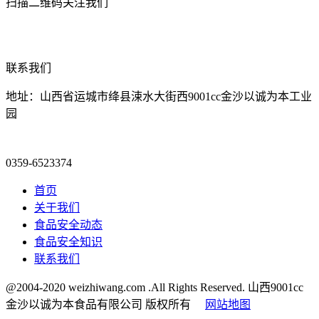
扫描二维码关注我们
联系我们
地址：山西省运城市绛县涑水大街西9001cc金沙以诚为本工业
园
0359-6523374
首页
关于我们
食品安全动态
食品安全知识
联系我们
@2004-2020 weizhiwang.com .All Rights Reserved. 山西9001cc
金沙以诚为本食品有限公司 版权所有
网站地图