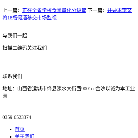
上一篇：
正在全省学校食堂量化分级管
下一篇：
并要求李某
将18瓶假酒移交市场监视
与我们一起
扫描二维码关注我们
联系我们
地址：山西省运城市绛县涑水大街西9001cc金沙以诚为本工业
园
0359-6523374
首页
关于我们