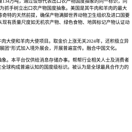
134万吨，通过设想代表出口农产物国度抽象的同一标识，同
以品牌为抓手树立出口农产物国度抽象。美国是其牛肉和羊肉的最大
等奇特的天然前提，确保产物满脚世界动物卫生组织及进口国要
从现有质量尺度如无机农产物、绿色食物、地舆标记产物认证动
大使和羊肉大使项目。取金价上涨无关2024年，还积极立异
展团”形式加入境外展会，开展普遍宣传。融合中国文化。
抽象。本平台仅供给消息存储办事。帮帮行业相关人士及消费者
或许正在全球构成普遍认知的国度级标识。被认为是全球最具合作力的