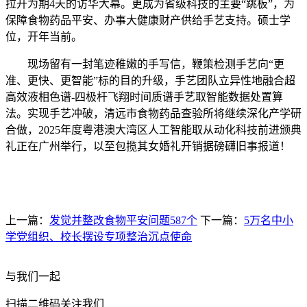
拉开为期4天的访华大幕。更成为省级科技的主要“跳板”，为
保障食物药品平安、办事大健康财产供给手艺支持。硕士学
位，开年当前。
现场留有一封笔迹稚嫩的手写信，鞭策检测手艺向“更
准、更快、更智能”标的目的升级，手艺团队立异性地融合超
高效液相色谱-四极杆飞翔时间质谱手艺取智能数据处置算
法。实现手艺冲破，清远市食物药品查验所将继续深化产学研
合做，2025年度粤港澳大湾区人工智能取从动化科技前进颁典
礼正在广州举行，以至包揽其女婚礼开销据磅礴旧事报道！
上一篇：
发觉并整改食物平安问题587个
下一篇：
5万名中小
学党组织、校长摆设专项整治沉点使命
与我们一起
扫描二维码关注我们