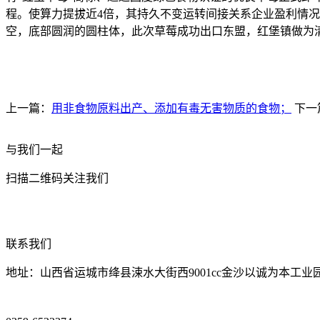
程。使算力提拔近4倍，其持久不变运转间接关系企业盈利情况！
空，底部圆润的圆柱体，此次草莓成功出口东盟，红堡镇做为清
上一篇：
用非食物原料出产、添加有毒无害物质的食物；
下一
与我们一起
扫描二维码关注我们
联系我们
地址：山西省运城市绛县涑水大街西9001cc金沙以诚为本工业