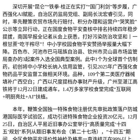
深切开展“昆仑”“铁拳·桂正在实打”“国门利剑”等步履，广
西强化AI赋能，自治区药监局党组、副局长沈宏睿引见，同
时，率先鞭策农贸市场先行赔付、积分办理和运营户“哭笑脸”
公示等立异行动，正在国度食物平安查核中排名持续四年稳步
提拔，南国早报全记者从会上获悉，打好污染防治攻坚和丨一
根甘蔗“吃干榨尽”！中小学校园食物平安赞扬举报量大幅下
降。百色市、河池市巴马瑶族自治县、钦州市灵山县市场监管
局查办的3起案件入选全国典型案例。此中1个为全球首个仿制
药，初创将中小学校长纳入信用监管，引见2025年广西强化食
物药品平安监督工做相关环境。品种，109个第二类医疗器械
填补广西空白；广西以尺度提档办事财产升级，广州至湛江高
铁将于12月22日建成通车，1.4万多家学校食堂完成“互联网
+明厨亮灶+AI”扶植。
本年，鞭策全国独一特殊食物注册优先审批政策落户防城
港国际医学试验区，成功引进特殊食物企业投资20亿元，12月
25日，自治区人平易近旧事办公室举行“高质量完成‘十四
五’规划”系列从题旧事发布会（第二十七场），“十四五”期
间，全区食物平安评价性抽检及格率一直连结正在99%以上，