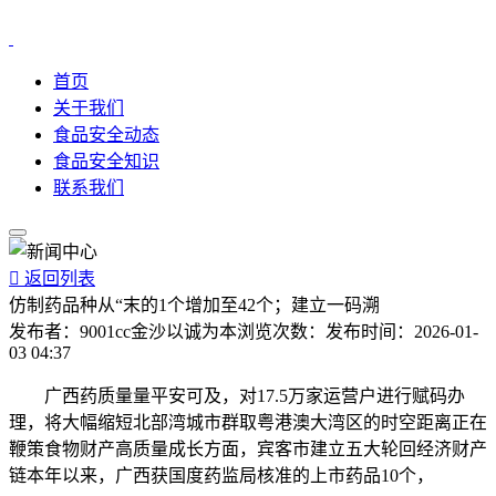
首页
关于我们
食品安全动态
食品安全知识
联系我们

返回列表
仿制药品种从“末的1个增加至42个；建立一码溯
发布者：
9001cc金沙以诚为本
浏览次数：
发布时间：
2026-01-
03 04:37
广西药质量量平安可及，对17.5万家运营户进行赋码办
理，将大幅缩短北部湾城市群取粤港澳大湾区的时空距离正在
鞭策食物财产高质量成长方面，宾客市建立五大轮回经济财产
链本年以来，广西获国度药监局核准的上市药品10个，